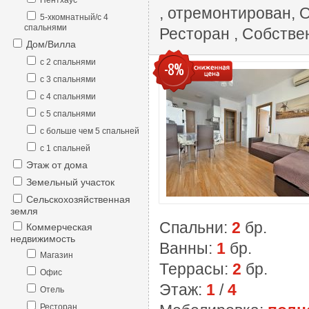
Пентхаус
, отремонтирован, 
5-хкомнатный/с 4
спальнями
Ресторан , Собстве
Дом/Вилла
с 2 спальнями
-8%
с 3 спальнями
с 4 спальнями
с 5 спальнями
с больше чем 5 спальней
с 1 спальней
Этаж от дома
Земельный участок
Сельскохозяйственная
земля
Спальни:
2
бр.
Коммерческая
недвижимость
Ванны:
1
бр.
Магазин
Террасы:
2
бр.
Офис
Этаж:
1
/
4
Отель
Ресторан