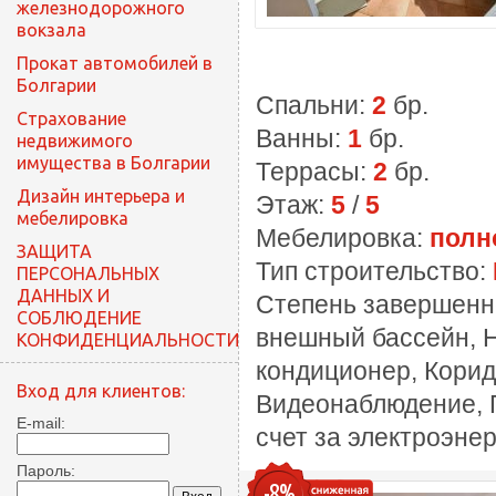
железнодорожного
вокзала
Прокат автомобилей в
Болгарии
Спальни:
2
бр.
Cтрахование
Ванны:
1
бр.
недвижимого
имущества в Болгарии
Террасы:
2
бр.
Дизайн интерьера и
Этаж:
5
/
5
мебелировка
Мебелировка:
полн
ЗАЩИТА
Тип строительство:
ПЕРСОНАЛЬНЫХ
ДАННЫХ И
Степень завершенн
СОБЛЮДЕНИЕ
внешный бассейн, 
КОНФИДЕНЦИАЛЬНОСТИ
кондиционер, Корид
Вход для клиентов:
Видеонаблюдение, П
E-mail:
счет за электроэне
Пароль:
-8%