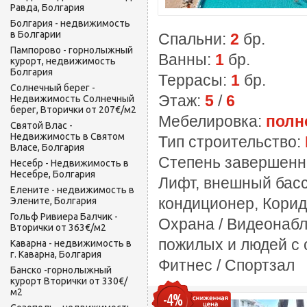
Равда, Болгария
Болгария - недвижимость
в Болгарии
Спальни:
2
бр.
Пампорово - горнолыжный
Ванны:
1
бр.
курорт, недвижимость
Болгария
Террасы:
1
бр.
Солнечный берег -
Этаж:
5
/
6
Недвижимость Солнечный
берег, Вторички от 207€/м2
Мебелировка:
полн
Святой Влас -
Недвижимость в Святом
Тип строительство:
Власе, Болгария
Степень завершенн
Несебр - Недвижимость в
Несебре, Болгария
Лифт, внешный басс
Елените - недвижимость в
кондиционер, Корид
Элените, Болгария
Гольф Ривиера Балчик -
Охрана / Видеонабл
Вторички от 363€/м2
пожилых и людей с 
Каварна - недвижимость в
г. Каварна, Болгария
Фитнес / Спортзал
Банско -горнолыжный
курорт Вторички от 330€/
м2
-4%