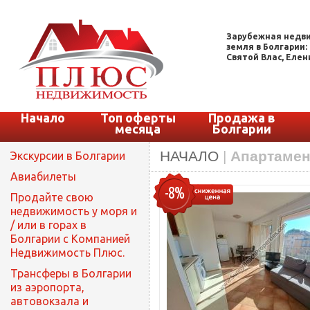
Зарубежная недви
земля в Болгарии:
Святой Влас, Елени
Начало
Топ оферты
Продажа в
месяца
Болгарии
НАЧАЛО
|
Апартамен
Экскурсии в Болгарии
Авиабилеты
-8%
Продайте свою
недвижимость у моря и
/ или в горах в
Болгарии с Компанией
Недвижимость Плюс.
Трансферы в Болгарии
из аэропорта,
автовокзала и