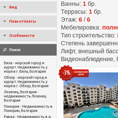
Ванны:
1
бр.
Вид
Террасы:
1
бр.
Этаж:
6
/
6
План отплаты
Мебелировка:
полн
Тип строительство:
Особенности
Степень завершенн
Лифт, внешный басс
Видеонаблюдение, 
Бяла - морской город и
курорт. Недвижимость у
-3%
моря в г. Бяла, Болгария
Обзор - морской город и
курорт. Недвижимость у
моря в г. Обзор, Болгария
Лозенец, Болгария -
недвижимость Лозенец
Болгария
Поморие - Недвижимость в
Помории, Болгария
Равда - Недвижимость в д.