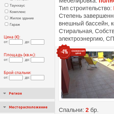
Мебелировка:
полн
Таунхаус
Тип строительство:
Комплекс
Степень завершенн
Жилое здание
внешный бассейн, к
Гараж
Стиральная, Собств
Цена (€):
электроэнергию, СП
от:
до:
-4%
Площадь (кв.м.):
от:
до:
Брой спальни:
от:
до:
Регион
Месторасположение
Спальни:
2
бр.