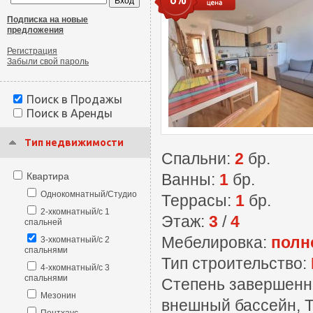
Подписка на новые
предложения
Регистрация
Забыли свой пароль
Поиск в Продажы
Поиск в Аренды
Тип недвижимости
Спальни:
2
бр.
Квартира
Ванны:
1
бр.
Однокомнатный/Студио
Террасы:
1
бр.
2-хкомнатный/с 1
Этаж:
3
/
4
спальней
Мебелировка:
полн
3-хкомнатный/с 2
спальнями
Тип строительство:
4-хкомнатный/с 3
спальнями
Степень завершенн
Мезонин
внешный бассейн, Т