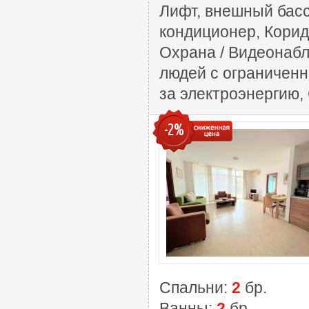
Лифт, внешный басс
кондиционер, Корид
Охрана / Видеонабл
людей с ограниченн
за электроэнергию,
-2%
Спальни:
2
бр.
Ванны:
2
бр.