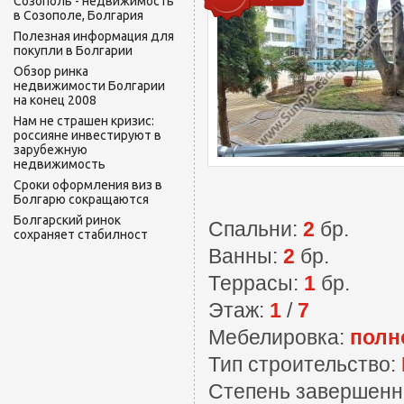
Созополь - недвижимость
в Созополе, Болгария
Полезная информация для
покупли в Болгарии
Обзор ринка
недвижимости Болгарии
на конец 2008
Нам не страшен кризис:
россияне инвестируют в
зарубежную
недвижимость
Сроки оформления виз в
Болгарю сокращаются
Болгарский ринок
Спальни:
2
бр.
сохраняет стабилност
Ванны:
2
бр.
Террасы:
1
бр.
Этаж:
1
/
7
Мебелировка:
полн
Тип строительство:
Степень завершенн